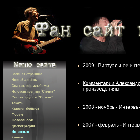
2009 - Виртуальное ин
Главная страница
Новый альбом!
Комментарии Александра
Скачать все альбомы
произведениям
История группы "Сплин"
Состав группы "Сплин"
Тексты
2008 - ноябрь - Интерв
Каталог файлов
Форум
Фотоальбом
2007 - февраль - Интер
Дискография
Интервью
Клипы