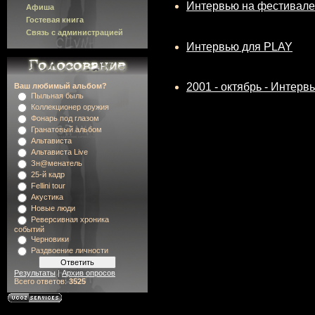
Интервью на фестивале
Афиша
Гостевая книга
Связь с администрацией
Интервью для PLAY
2001 - октябрь - Интер
Ваш любимый альбом?
Пыльная быль
Коллекционер оружия
Фонарь под глазом
Гранатовый альбом
Альтависта
Альтависта Live
Зн@менатель
25-й кадр
Fellini tour
Акустика
Новые люди
Реверсивная хроника
событий
Черновики
Раздвоение личности
Результаты
|
Архив опросов
Всего ответов:
3525