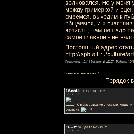
волновался. Но у меня 
между гримеркой и сцен
смеемся, выходим к пуб
общаемся, и я счастлив.
артисты, нам не надо п
самое главное - не надо
Постоянный адрес стать
http://spb.aif.ru/culture/ar
Просмотров: 1924 | Добавил:
tina2107
| Рейтинг: 4.5/2
Всего комментариев:
4
Порядок 
4
Sashkis
(16.01.2011 16:26)
0
Улыбка с лица не сползала, когда чит
согласна.
3
tina2107
(28.12.2009 23:15)
0