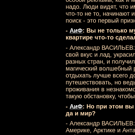
надо. Люди видят, что 
что-то не то, начинают 
поиск - это первый при
-
АиФ
: Вы не только м
квартире что-то сдел
- Александр ВАСИЛЬЕВ:
свой вкус и лад, украс
разных стран, и получил
магический волшебный ра
отдыхать лучше всего д
путешествовать, но ведь 
проживания в незнакомо
такую обстановку, чтобы
-
АиФ
: Но при этом в
да и мир?
- Александр ВАСИЛЬЕВ:
Америке, Арктике и Ант