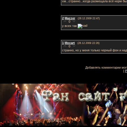
хм...странно...когда размещала всё норм б
2
Mazzer
(28.12.2009 22:47)
0
у всех так
1
Mocart
(28.12.2009 22:26)
0
странно, но у меня только черный фон и на
Добавлять комментарии могу
[
Р