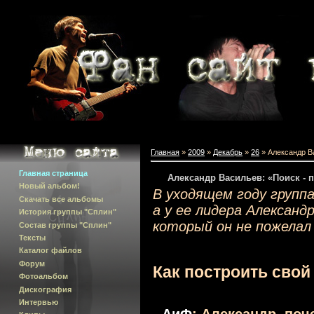
Главная
»
2009
»
Декабрь
»
26
» Александр В
Главная страница
Александр Васильев: «Поиск - 
Новый альбом!
В уходящем году групп
Скачать все альбомы
а у ее лидера Александ
История группы "Сплин"
который он не пожелал
Состав группы "Сплин"
Тексты
Каталог файлов
Форум
Как построить свой
Фотоальбом
Дискография
Интервью