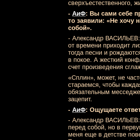
сверхъестественного, ж
-
АиФ
: Вы сами себе п
то заявили: «Не хочу 
собой».
- Александр ВАСИЛЬЕВ:
от времени приходит ли
тогда песни и рождаются
в покое. А жесткий кон
счет произведения сгла
«Сплин», может, не час
стараемся, чтобы каждая
обязательным месседжем
зацепит.
-
АиФ
: Ощущаете ответ
- Александр ВАСИЛЬЕВ:
перед собой, но в перву
меня еще в детстве пов