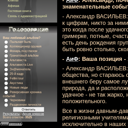
-
АиФ
: Александр, поч
Клипы
знаменательные собы
Афиша
Гостевая книга
- Александр ВАСИЛЬЕВ: 
Связь с администрацией
к цифрам, никто за ними
это когда после удачног
гримерке, потные, счаст
Ваш любимый альбом?
есть день рождения гру
Пыльная быль
Коллекционер оружия
быть ровно столько, ско
Фонарь под глазом
Гранатовый альбом
-
АиФ
: Ваша позиция -
Альтависта
Альтависта Live
- Александр ВАСИЛЬЕВ: 
Зн@менатель
общества, но стараюсь 
25-й кадр
Fellini tour
внешнего беру самое лу
Акустика
природа, да и располож
Новые люди
Реверсивная хроника
удачное - не так жарко, 
событий
положительного.
Черновики
Раздвоение личности
Все в жизни давным-да
Результаты
|
Архив опросов
религиозными учителями
Всего ответов:
3525
исключительно в наших 