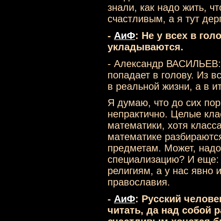
знали, как надо жить, ч
счастливым, а я тут дер
-
АиФ
: Не у всех в го
укладываются.
- Александр ВАСИЛЬЕВ: 
попадает в голову. Из в
в реальной жизни, а в и
Я думаю, что до сих по
непрактично. Целые кла
математики, хотя класса
математике разбираются
предметам. Может, над
специализацию? И еще:
религиям, а у нас явно 
православия.
-
АиФ
: Русский челове
читать, да над собой р