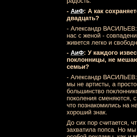
радость.
-
АиФ
: А как сохраняе
двадцать?
- Александр ВАСИЛЬЕВ: 
нас с женой - совпадени
живется легко и свободн
-
АиФ
: У каждого изве
поклонницы, не мешаю
семьи?
- Александр ВАСИЛЬЕВ: 
мы не артисты, а просто
большинство поклоннико
поколения сменяются, с
что познакомились на н
хороший знак.
До сих пор считается, ч
захватила попса. Но мы
особой рекламы, как и м