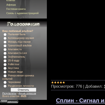
Клипы
Афиша
Гостевая книга
Связь с администрацией
Ваш любимый альбом?
Пыльная быль
Коллекционер оружия
Фонарь под глазом
Гранатовый альбом
Альтависта
Альтависта Live
Зн@менатель
25-й кадр
Fellini tour
Акустика
Новые люди
Реверсивная хроника
событий
Черновики
Просмотров:
776
|
Добавил:
Раздвоение личности
Результаты
|
Архив опросов
Всего ответов:
3525
Сплин - Сигнал и