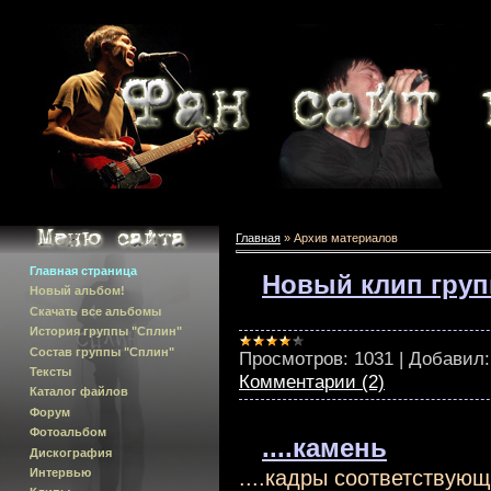
Главная
»
Архив материалов
Главная страница
Новый клип гру
Новый альбом!
Скачать все альбомы
История группы "Сплин"
Состав группы "Сплин"
Просмотров:
1031
|
Добавил:
Тексты
Комментарии (2)
Каталог файлов
Форум
Фотоальбом
....камень
Дискография
Интервью
....кадры соответствую