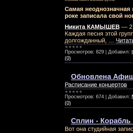
Самая неоднозначная 
роке записала свой н
Никита КАМЫШЕВ
— 21
Каждая песня этой груп
долгожданный,
...
Читат
Просмотров:
829
|
Добавил:
(0)
Обновлена Афи
Расписание концертов
Просмотров:
674
|
Добавил:
(0)
Сплин - Корабль
Вот она студийная запи