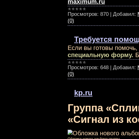
maximum.ru
Просмотров:
870
|
Добавил:
(0)
Требуется помощ
Если вы готовы помочь,
специальную форму.
Б
Просмотров:
648
|
Добавил:
(0)
kp.ru
Группа «Спли
«Сигнал из к
Обложка нового альбома группы.